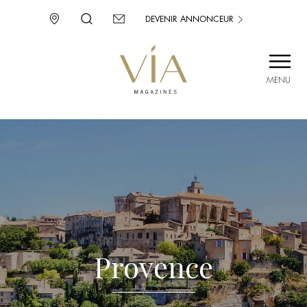
DEVENIR ANNONCEUR
MENU
SAINT-TROPEZ
PROVENCE
CORSE
ENVIE D’AILLEURS
Provence