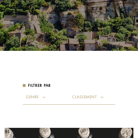
FILTRER PAR
Genre
Classement
GENRE
CLASSEMENT