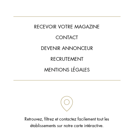
Studio Fremont
VISITER
E-MAIL
RECEVOIR VOTRE MAGAZINE
TÉLÉPHONE
CONTACT
DEVENIR ANNONCEUR
30 rue Gustave Desplaces
RECRUTEMENT
Aix-en-Provence 13100
MENTIONS LÉGALES
Roussel Cuisines & Menuiserie
VISITER
E-MAIL
TÉLÉPHONE
Retrouvez, filtrez et contactez facilement tout les
Avenue de la Violette
établissements sur notre carte intéractive.
Aix-en-Provence 13100