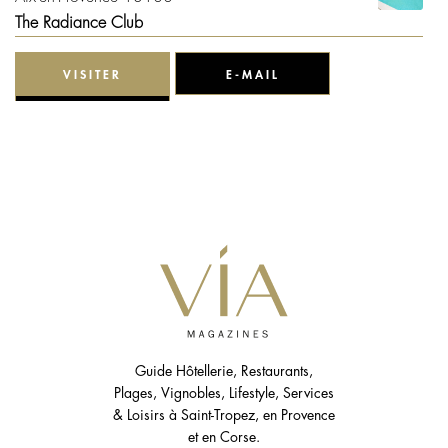
The Radiance Club
VISITER
E-MAIL
TÉLÉPHONE
34 bis rue Cardinale
Aix-en-Provence 13100
Aix-en-Provence Sotheby’s International Realty
VISITER
E-MAIL
TÉLÉPHONE
Guide Hôtellerie, Restaurants,
Plages, Vignobles, Lifestyle, Services
21 avenue de la Violette
& Loisirs à Saint-Tropez, en Provence
Aix-en-Provence 13100
et en Corse.