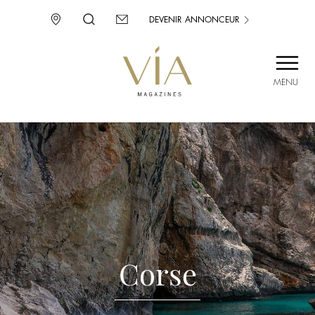
DEVENIR ANNONCEUR
MENU
SAINT-TROPEZ
PROVENCE
CORSE
ENVIE D’AILLEURS
Corse