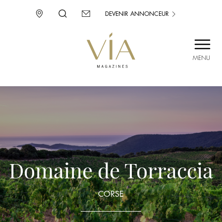
DEVENIR ANNONCEUR
MENU
SAINT-TROPEZ
PROVENCE
CORSE
ENVIE D’AILLEURS
Domaine de Torraccia
CORSE