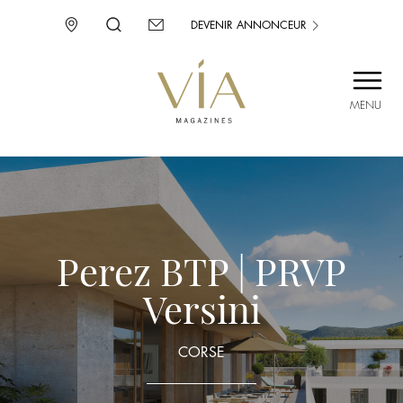
DEVENIR ANNONCEUR
MENU
SAINT-TROPEZ
PROVENCE
CORSE
ENVIE D’AILLEURS
Perez BTP | PRVP
Versini
CORSE