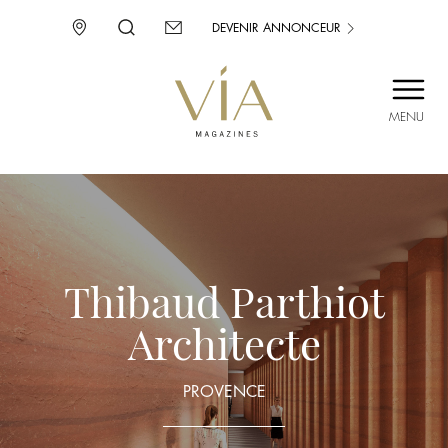
DEVENIR ANNONCEUR
MENU
SAINT-TROPEZ
PROVENCE
CORSE
ENVIE D’AILLEURS
Thibaud Parthiot
Architecte
PROVENCE