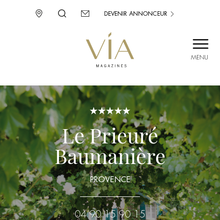
DEVENIR ANNONCEUR
MENU
SAINT-TROPEZ
PROVENCE
CORSE
ENVIE D’AILLEURS
Le Prieuré
Baumanière
PROVENCE
04 90 15 90 15