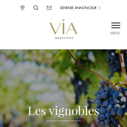
DEVENIR ANNONCEUR
MENU
SAINT-TROPEZ
PROVENCE
CORSE
ENVIE D’AILLEURS
Les vignobles