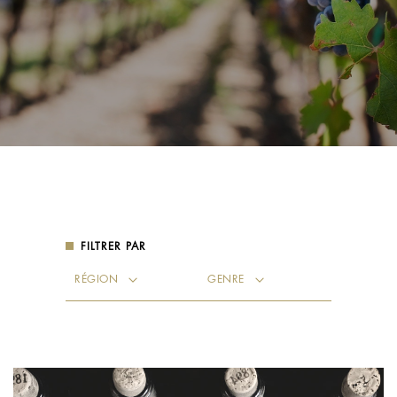
FILTRER PAR
Région
Genre
RÉGION
GENRE