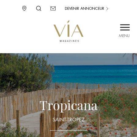
DEVENIR ANNONCEUR
MENU
SAINT-TROPEZ
PROVENCE
CORSE
ENVIE D’AILLEURS
Tropicana
SAINT-TROPEZ