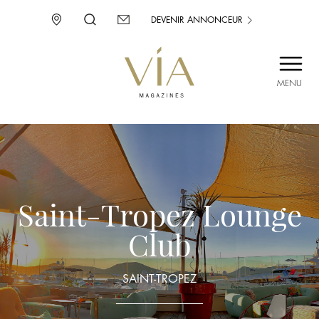
DEVENIR ANNONCEUR
MENU
SAINT-TROPEZ
PROVENCE
CORSE
ENVIE D’AILLEURS
Saint-Tropez Lounge
Club
SAINT-TROPEZ