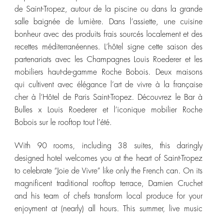
de Saint-Tropez, autour de la piscine ou dans la grande
salle baignée de lumière. Dans l’assiette, une cuisine
bonheur avec des produits frais sourcés localement et des
recettes méditerranéennes. L’hôtel signe cette saison des
partenariats avec les Champagnes Louis Roederer et les
mobiliers haut-de-gamme Roche Bobois. Deux maisons
qui cultivent avec élégance l’art de vivre à la française
cher à l’Hôtel de Paris Saint-Tropez. Découvrez le Bar à
Bulles x Louis Roederer et l’iconique mobilier Roche
Bobois sur le rooftop tout l’été.
With 90 rooms, including 38 suites, this daringly
designed hotel welcomes you at the heart of Saint-Tropez
to celebrate “Joie de Vivre” like only the French can. On its
magnificent traditional rooftop terrace, Damien Cruchet
and his team of chefs transform local produce for your
enjoyment at (nearly) all hours. This summer, live music