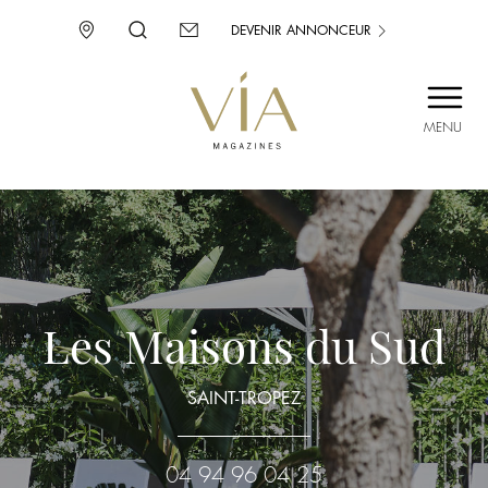
DEVENIR ANNONCEUR
MENU
SAINT-TROPEZ
PROVENCE
CORSE
ENVIE D’AILLEURS
Les Maisons du Sud
SAINT-TROPEZ
04 94 96 04 25