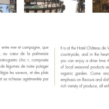
r, entre mer et campagne, que
It is at the Hotel Château de 
r, au cœur de la palmeraie
countryside, and in the hear
bistro-gastro chic », composée
you can enjoy a diner time «
t de légumes de notre potager
of local seasonal products as
légie les saveurs, et des plats
organic garden. Come and
et sa richesse agrémentée par
emphasis on flavours and dis
rich variety of produce, all e