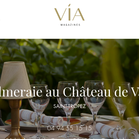
S
lmeraie au Château de 
SAINT-TROPEZ
04 94 55 15 15