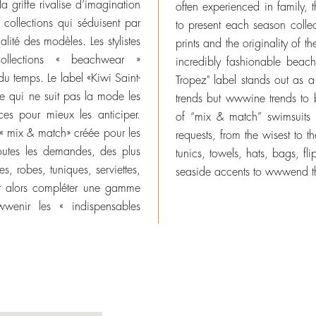
la griffe rivalise d’imagination
often experienced in family,
collections qui séduisent par
to present each season collec
alité des modèles. Les stylistes
prints and the originality of t
llections « beachwear »
incredibly fashionable beach
du temps. Le label «Kiwi Saint-
Tropez" label stands out as a
e qui ne suit pas la mode les
trends but wwwine trends to b
s pour mieux les anticiper.
of “mix & match” swimsuits
 « mix & match» créée pour les
requests, from the wisest to th
utes les demandes, des plus
tunics, towels, hats, bags, fl
es, robes, tuniques, serviettes,
seaside accents to wwwend the
t alors compléter une gamme
wenir les « indispensables