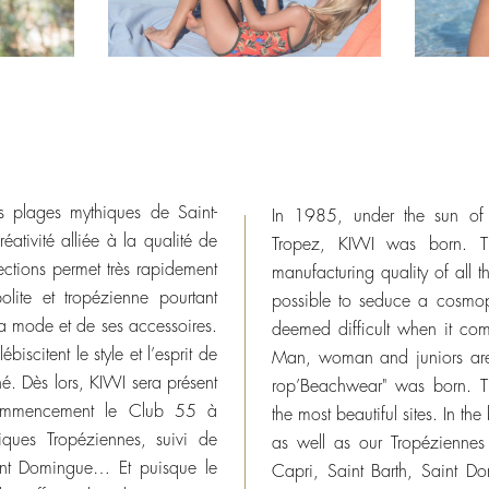
s plages mythiques de Saint-
In 1985, under the sun of 
éativité alliée à la qualité de
Tropez, KIWI was born. Th
ections permet très rapidement
manufacturing quality of all t
lite et tropézienne pourtant
possible to seduce a cosmopo
e la mode et de ses accessoires.
deemed difficult when it com
iscitent le style et l’esprit de
Man, woman and juniors are k
né. Dès lors, KIWI sera présent
rop’Beachwear" was born. Th
commencement le Club 55 à
the most beautiful sites. In 
ques Tropéziennes, suivi de
as well as our Tropézienne
int Domingue… Et puisque le
Capri, Saint Barth, Saint 