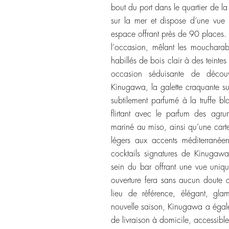
bout du port dans le quartier de l
sur la mer et dispose d’une vue 
espace offrant près de 90 places.
l’occasion, mêlant les mouchara
habillés de bois clair à des teint
occasion séduisante de découvr
Kinugawa, la galette craquante s
subtilement parfumé à la truffe b
flirtant avec le parfum des agr
mariné au miso, ainsi qu’une carte
légers aux accents méditerranéen
cocktails signatures de Kinugaw
sein du bar offrant une vue uniq
ouverture fera sans aucun doute
lieu de référence, élégant, glam
nouvelle saison, Kinugawa a égal
de livraison à domicile, accessible 