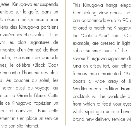
a Jetée, Kinugawa est suspendu
This Kinugawa hangs elegan
unique sur le golfe, dans un
breathtaking view across th
 Un écrin créé sur mesure pour
can accommodate up to 90 sea
biehs des Kinugawa parisiens
tailored to match the Kinugaw
es azuréennes et estivales… Une
the “Côte d’Azur” spirit. O
ir les plats signatures de
example, are dressed in light
urmontée d’un émincé de thon
subtle summer hues of the r
lanche, le sashimi de daurade
savour Kinugawa signature dish
umes, le célèbre «Black Cod»
tuna on crispy tart, our refi
 mettant à l’honneur des plats
famous miso marinated “Bl
s. Au coucher du soleil, les
boasts a wide array of li
a seront aussi du voyage, au
Mediterranean tradition. From 
ue sur la Grande Bleue. Cette
cocktails will be available a
 de ce Kinugawa tropézien un
from which to feast your eye
our et convivial. Pour cette
whilst sipping a unique bev
ement mis en place un service
brand new delivery service wi
via son site internet.