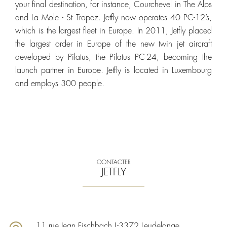
your final destination, for instance, Courchevel in The Alps
and La Mole - St Tropez. Jetfly now operates 40 PC-12’s,
which is the largest fleet in Europe. In 2011, Jetfly placed
the largest order in Europe of the new twin jet aircraft
developed by Pilatus, the Pilatus PC-24, becoming the
launch partner in Europe. Jetfly is located in Luxembourg
and employs 300 people.
CONTACTER
JETFLY
11 rue Jean Fischbach L-3372 Leudelange