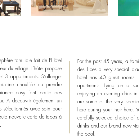
hère familiale fait de l’Hôtel
For the past 45 years, a fam
œur du village. L’hôtel propose
des Lices a very special plac
et 3 appartements. S’allonger
hotel has 40 guest rooms, 3
piscine chauffée ou prendre
apartments. Lying on a su
iance cosy font partie des
enjoying an evening drink in 
our. A découvrir également un
are some of the very speci
ns sélectionnés avec soin pour
here during your their here. 
 toute nouvelle carte de tapas à
carefully selected choice of
.
drinks and our brand new «tap
the pool.