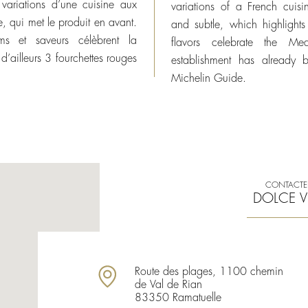
 variations d’une cuisine aux
variations of a French cuis
, qui met le produit en avant.
and subtle, which highlights
ums et saveurs célèbrent la
flavors celebrate the Me
 d’ailleurs 3 fourchettes rouges
establishment has already 
Michelin Guide.
CONTACTE
DOLCE V
Route des plages, 1100 chemin
de Val de Rian
83350 Ramatuelle