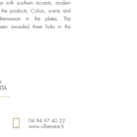
ine with southern accents, modern
 the products. Colors, scents and
diterranean in the plates. The
been awarded three forks in the
R
ITA
04 94 97 40 22
www.villamarie.fr