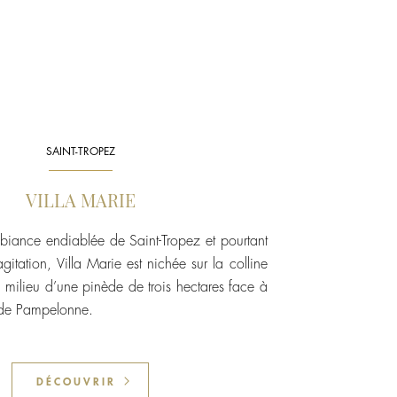
SAINT-TROPEZ
VILLA MARIE
biance endiablée de Saint-Tropez et pourtant
agitation, Villa Marie est nichée sur la colline
 milieu d’une pinède de trois hectares face à
 de Pampelonne.
DÉCOUVRIR