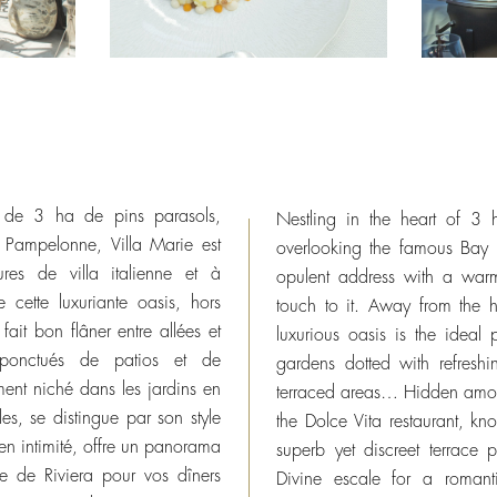
 de 3 ha de pins parasols,
Nestling in the heart of 
 Pampelonne, Villa Marie est
overlooking the famous Bay 
ures de villa italienne et à
opulent address with a warm 
cette luxuriante oasis, hors
touch to it. Away from the hu
 fait bon flâner entre allées et
luxurious oasis is the ideal p
, ponctués de patios et de
gardens dotted with refresh
ment niché dans les jardins en
terraced areas… Hidden amon
es, se distingue par son style
the Dolce Vita restaurant, kn
 en intimité, offre un panorama
superb yet discreet terrace
 de Riviera pour vos dîners
Divine escale for a romant