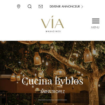
DEVENIR ANNONCEUR
MENU
SAINT-TROPEZ
PROVENCE
CORSE
ENVIE D’AILLEURS
Cucina Byblos
SAINT-TROPEZ